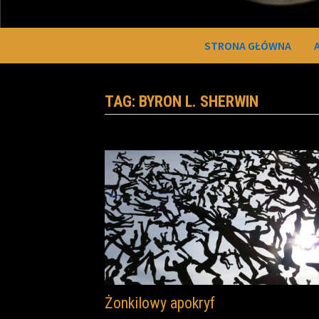
STRONA GŁÓWNA
TAG:
BYRON L. SHERWIN
Żonkilowy apokryf