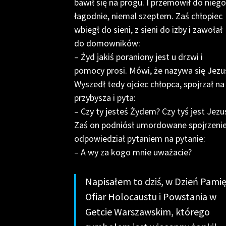
bawił się na progu. I przemówił do niego
łagodnie, niemal szeptem. Zaś chłopiec
wbiegł do sieni, z sieni do izby i zawołał
do domowników:
– Żyd jakiś poraniony jest u drzwi i
pomocy prosi. Mówi, że nazywa się Jezu
Wyszedł tedy ojciec chłopca, spojrzał na
przybysza i pyta:
– Czy ty jesteś Żydem? Czy tyś jest Jezu
Zaś on podniósł umordowane spojrzenie
odpowiedział pytaniem na pytanie:
– A wy za kogo mnie uważacie?
Napisałem to dziś, w Dzień Pamię
Ofiar Holocaustu i Powstania w
Getcie Warszawskim, którego