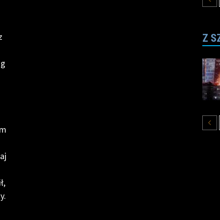
z
Z S
ąg
ym
aj
ł,
y.