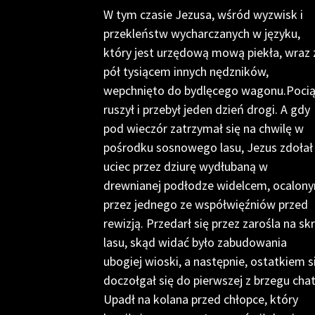
W tym czasie Jezusa, wśród wyzwisk i
przekleństw wycharczanych w języku,
który jest urzędową mową piekła, wraz 
pół tysiącem innych nędzników,
wepchnięto do bydlęcego wagonu.Poci
ruszył i przebył jeden dzień drogi. A gdy
pod wieczór zatrzymał się na chwilę w
pośrodku sosnowego lasu, Jezus zdołał
uciec przez dziurę wydłubaną w
drewnianej podłodze widelcem, ocalon
przez jednego ze współwięźniów przed
rewizją. Przedarł się przez zarośla na skr
lasu, skąd widać było zabudowania
ubogiej wioski, a następnie, ostatkiem si
doczołgał się do pierwszej z brzegu chat
Upadł na kolana przed chłopce, który