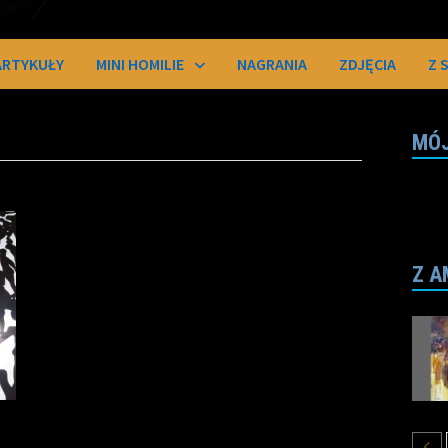
ARTYKUŁY
MINI HOMILIE
NAGRANIA
ZDJĘCIA
Z 
MÓJ
Z A