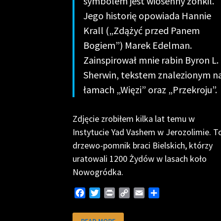
symbolem jest wiosenny żonkil.
Jego historię opowiada Hannie
Krall („Zdążyć przed Panem
Bogiem”) Marek Edelman.
Zainspirował mnie rabin Byron L.
Sherwin, tekstem znalezionym n
łamach „Więzi” oraz „Przekroju”.
Zdjęcie zrobiłem kilka lat temu w
Instytucie Yad Vashem w Jerozolimie. T
drzewo-pomnik braci Bielskich, którzy
uratowali 1200 Żydów w lasach koło
Nowogródka.
F
T
P
C
E
S
a
w
r
o
m
h
c
i
i
p
a
a
ŻONKILOWY