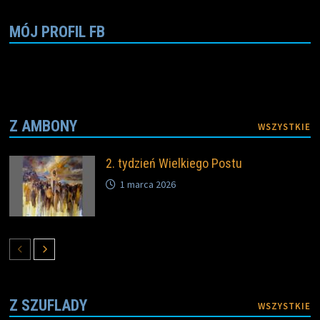
o
r
n
k
k
MÓJ PROFIL FB
Z AMBONY
WSZYSTKIE
2. tydzień Wielkiego Postu
1 marca 2026
Z SZUFLADY
WSZYSTKIE